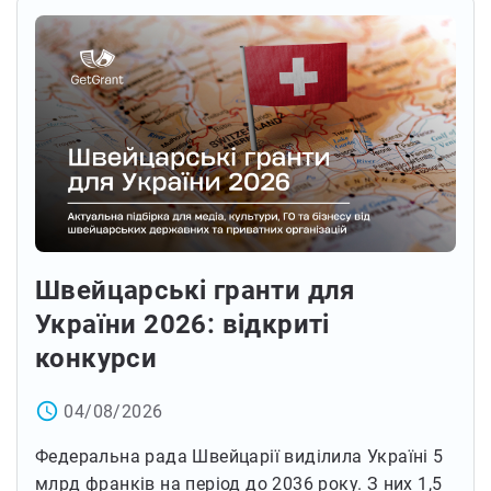
Швейцарські гранти для
України 2026: відкриті
конкурси
access_time
04/08/2026
Федеральна рада Швейцарії виділила Україні 5
млрд франків на період до 2036 року. З них 1,5