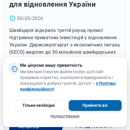
для відновлення України
access_time
30/05/2026
Швейцарія відкрила третій раунд прямої
підтримки приватних інвестицій у відновлення
України. Держсекретаріат з економічних питань
(SECO) виділяє до 50 мільйонів швейцарських
франків на проєкти в [...]
Ми цінуємо вашу приватність
Детальніше
Ми використовуємо файли cookie, щоб сайт
працював коректно, аналізувати відвідуваність і
покращувати добірку грантів. Деталі —
у Політиці
конфіденційності
.
Тільки необхідні
Прийняти всі
Налаштування