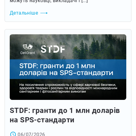
можуть науковці, викладачі і [...]
Детальніше
STDF: гранти до 1 млн доларів
на SPS-стандарти
access_time
06/07/2026