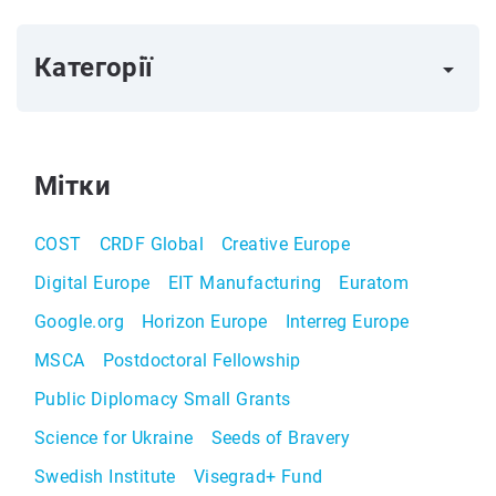
Категорії
arrow_right
Мітки
COST
CRDF Global
Creative Europe
Digital Europe
EIT Manufacturing
Euratom
Google.org
Horizon Europe
Interreg Europe
MSCA
Postdoctoral Fellowship
Public Diplomacy Small Grants
Science for Ukraine
Seeds of Bravery
Swedish Institute
Visegrad+ Fund