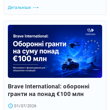
Детальніше
Brave International: оборонні
гранти на понад €100 млн
access_time
01/07/2026