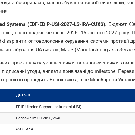
аводи з боєприпасів, масштабування виробничих ліній, кон
ння.
d Systems (EDF-EDIP-USI-2027-LS-IRA-CUXS)
. Бюджет €8
роєкт, вікно подачі: червень 2026–16 лютого 2027 року. Ц
ійкі варіанти, оптоволоконне керування, системи протидії д
, масштабування UA-систем, MaaS (Manufacturing as a Service
нних проєктів між українськими та європейськими компа
підписанні угоди, виплати прив’язані до milestone. Перев
ір проєктів проводить Єврокомісія, а не Міноборони України
ДЕТАЛІ
EDIP Ukraine Support Instrument (USI)
Регламент ЄС 2025/2643
€300 млн