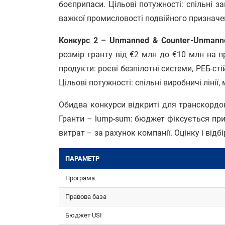
боєприпаси. Цільові потужності: спільні з
важкої промисловості подвійного призначе
Конкурс 2 – Unmanned & Counter-Unmanne
розмір гранту від €2 млн до €10 млн на п
продукти: роєві безпілотні системи, РЕБ-ст
Цільові потужності: спільні виробничі лінії
Обидва конкурси відкриті для транскордо
Гранти – lump-sum: бюджет фіксується при 
витрат – за рахунок компанії. Оцінку і відб
ПАРАМЕТР
Програма
Правова база
Бюджет USI