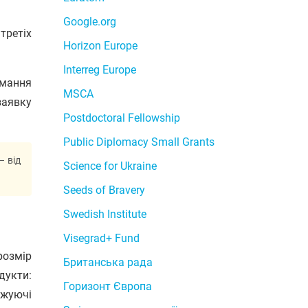
Google.org
третіх
Horizon Europe
Interreg Europe
имання
MSCA
заявку
Postdoctoral Fellowship
Public Diplomacy Small Grants
– від
Science for Ukraine
Seeds of Bravery
Swedish Institute
Visegrad+ Fund
розмір
Британська рада
дукти:
Горизонт Європа
ажуючі