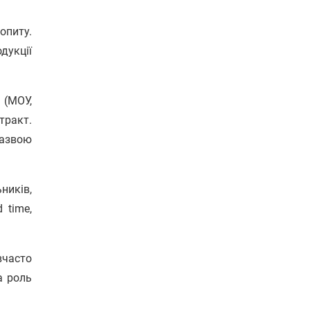
опиту.
дукції
 (МОУ,
тракт.
назвою
ників,
 time,
вчасто
а роль