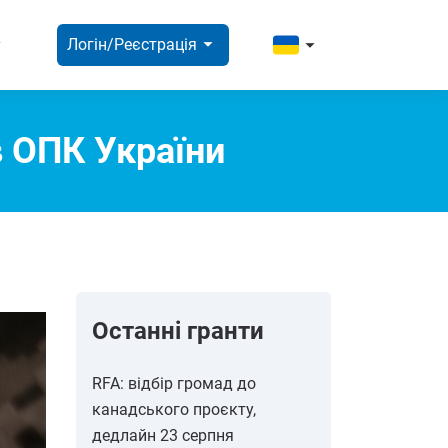
ight
arrow_right
arrow_right
Логін/Реєстрація
в ОПК України
Останні гранти
RFA: відбір громад до
канадського проєкту,
дедлайн 23 серпня