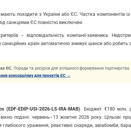
мають походити з України або ЄС. Частка компонентів із 
 під санкціями ЄС повністю виключені.
ритеріїв – відповідальність компанії-заявника. Недотр
із санкційних країн автоматично знижує шанси або робить 
ах ЄС.
Поради та ресурси для успішного формування партнерства 
ння консорціуму для проєктів ЄС →
bs (EDF-EDIP-USI-2026-LS-IRA-MAB)
. Бюджет €180 млн, 
вікно подачі: червень–13 жовтня 2026 року. Цільові про
и глибокого ураження, реактивні снаряди, авіабомби, бар