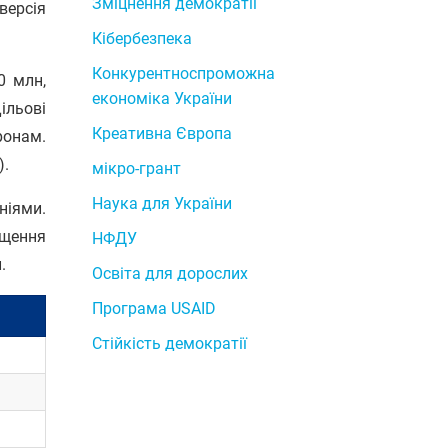
Зміцнення демократії
версія
Кібербезпека
Конкурентноспроможна
0 млн,
економіка України
ільові
Креативна Європа
ронам.
).
мікро-грант
Наука для України
ніями.
ищення
НФДУ
.
Освіта для дорослих
Програма USAID
Стійкість демократії