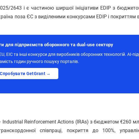
025/2643 і є частиною ширшої ініціативи EDIP з бюджето
країна поза ЄС з виділеними конкурсами EDIP і покриттям 
ти для підприємств оборонного та dual-use сектору
U, EIC та інші конкурси для виробників оборонних технологій. AI-під
амість годин ручного пошуку порталів.
Спробувати GetGrant →
 Industrial Reinforcement Actions (IRAs) з бюджетом €260 мл
транскордонної співпраці, покриття до 100%, управл