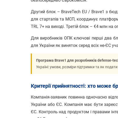
безпосередньо Єврокомісія.
Другий блок – BraveTech EU / Brave1 з бюд
для стартапів та МСП, координує платформа 
TRL 7+ на виході. Третій блок – €4 млн на 
Для виробників ОПК ключові перші два б
для України як виняток серед всіх не-ЄС уча
Програма Brave1 для розробників defense-tec
Україні: умови, розміри підтримки та як подати
Критерії прийнятності: хто може б
Компанія-заявник повинна одночасно відпо
України або ЄС. Компанія має бути зареєс
ЄС. Контроль над продуктом і правами інте