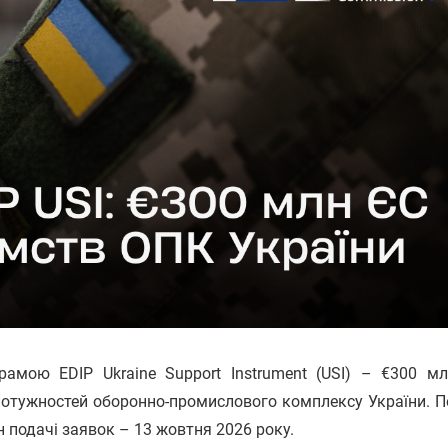
рамою EDIP Ukraine Support Instrument (USI) – €300 м
потужностей оборонно-промислового комплексу України. 
н подачі заявок – 13 жовтня 2026 року.