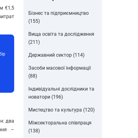
м €1,5
Бізнес та підприємництво
витрат
(155)
Вища освіта та дослідження
(211)
бір
Державний сектор (114)
Засоби масової інформації
(88)
Індивідуальні дослідники та
новатори (196)
Мистецтво та культура (120)
н: два
Міжсекторальна співпраця
іння –
(138)