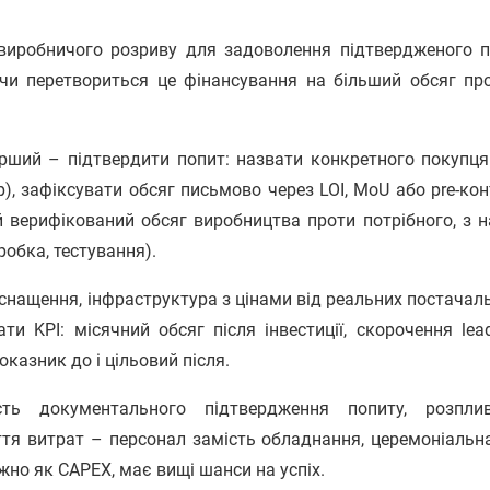
 виробничого розриву для задоволення підтвердженого п
 чи перетвориться це фінансування на більший обсяг про
рший – підтвердити попит: назвати конкретного покупця
р), зафіксувати обсяг письмово через LOI, MoU або pre-кон
й верифікований обсяг виробництва проти потрібного, з 
робка, тестування).
снащення, інфраструктура з цінами від реальних постачаль
и KPI: місячний обсяг після інвестиції, скорочення lead
оказник до і цільовий після.
сть документального підтвердження попиту, розпли
ття витрат – персонал замість обладнання, церемоніальн
но як CAPEX, має вищі шанси на успіх.