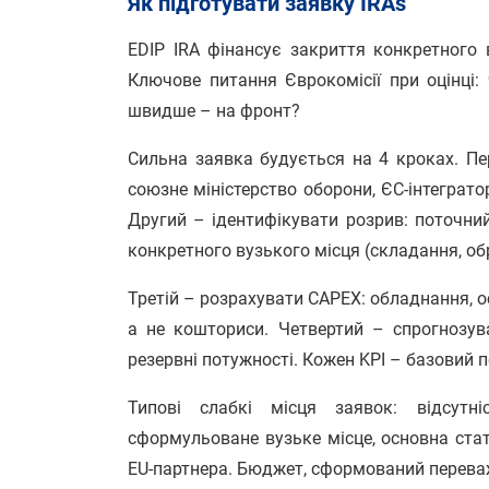
Як підготувати заявку IRAs
EDIP IRA фінансує закриття конкретного
Ключове питання Єврокомісії при оцінці:
швидше – на фронт?
Сильна заявка будується на 4 кроках. Пе
союзне міністерство оборони, ЄС-інтеграто
Другий – ідентифікувати розрив: поточни
конкретного вузького місця (складання, об
Третій – розрахувати CAPEX: обладнання, о
а не кошториси. Четвертий – спрогнозуват
резервні потужності. Кожен KPI – базовий п
Типові слабкі місця заявок: відсутні
сформульоване вузьке місце, основна ста
EU-партнера. Бюджет, сформований переваж