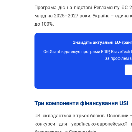
Програма діє на підставі Регламенту ЄС 2
млрд на 2025–2027 роки. Україна – єдина 
до 100%.
Знайдіть актуальні EU-гран
GetGrant відстежує програми EDIP, BraveTech E
за профілем з
Три компоненти фінансування USI
USI складається з трьох блоків. Основний –
конкурси для українсько-європейської 