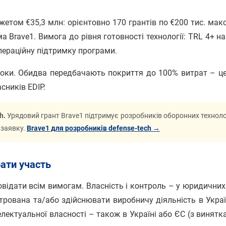
жетом €35,3 млн: орієнтовно 170 грантів по €200 тис. мак
Brave1. Вимога до рівня готовності технології: TRL 4+ на 
операційну підтримку програми.
локи. Обидва передбачають покриття до 100% витрат – ц
сників EDIP.
h.
Урядовий грант Brave1 підтримує розробників оборонних техноло
 заявку.
Brave1 для розробників defense-tech →
рати участь
відати всім вимогам. Власність і контроль – у юридичних 
трована та/або здійснювати виробничу діяльність в Украї
лектуальної власності – також в Україні або ЄС (з винятк