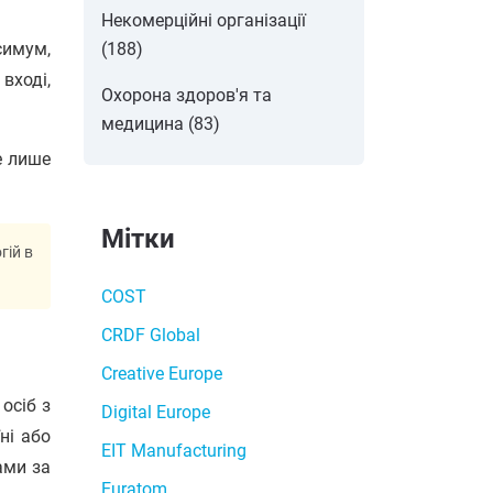
Некомерційні організації
(188)
симум,
вході,
Охорона здоров'я та
медицина (83)
е лише
Мітки
гій в
COST
CRDF Global
Creative Europe
осіб з
Digital Europe
ні або
EIT Manufacturing
ами за
Euratom