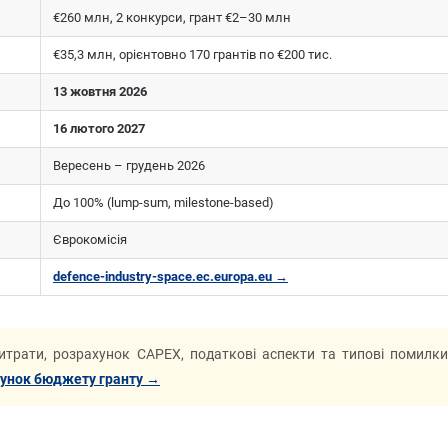
€260 млн, 2 конкурси, грант €2–30 млн
€35,3 млн, орієнтовно 170 грантів по €200 тис.
13 жовтня 2026
16 лютого 2027
Вересень – грудень 2026
До 100% (lump-sum, milestone-based)
Єврокомісія
defence-industry-space.ec.europa.eu →
трати, розрахунок CAPEX, податкові аспекти та типові помилк
унок бюджету гранту →