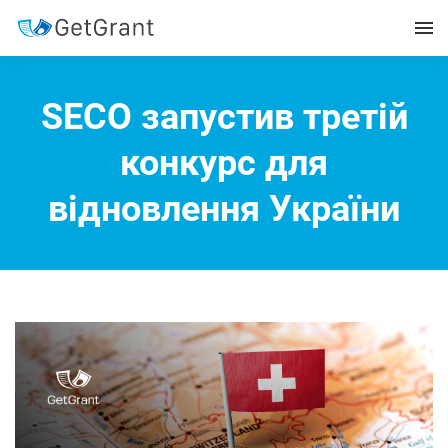
SECO запустив третій
конкурс для
відновлення України