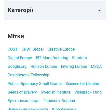
Категорії
arrow_right
Мітки
COST
CRDF Global
Creative Europe
Digital Europe
EIT Manufacturing
Euratom
Google.org
Horizon Europe
Interreg Europe
MSCA
Postdoctoral Fellowship
Public Diplomacy Small Grants
Science for Ukraine
Seeds of Bravery
Swedish Institute
Visegrad+ Fund
Британська рада
Горизонт Європа
Зміцнення демократії
Кібербезпека