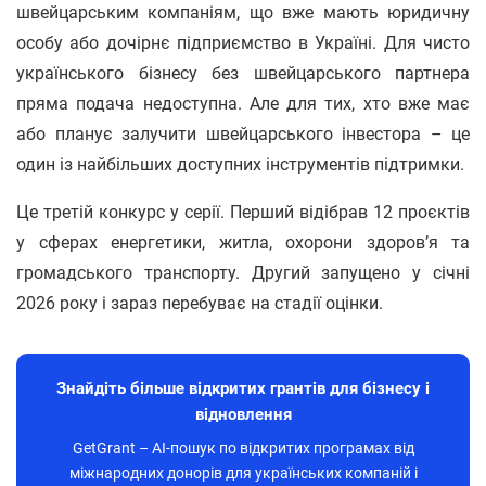
швейцарським компаніям, що вже мають юридичну
особу або дочірнє підприємство в Україні. Для чисто
українського бізнесу без швейцарського партнера
пряма подача недоступна. Але для тих, хто вже має
або планує залучити швейцарського інвестора – це
один із найбільших доступних інструментів підтримки.
Це третій конкурс у серії. Перший відібрав 12 проєктів
у сферах енергетики, житла, охорони здоров’я та
громадського транспорту. Другий запущено у січні
2026 року і зараз перебуває на стадії оцінки.
Знайдіть більше відкритих грантів для бізнесу і
відновлення
GetGrant – AI-пошук по відкритих програмах від
міжнародних донорів для українських компаній і