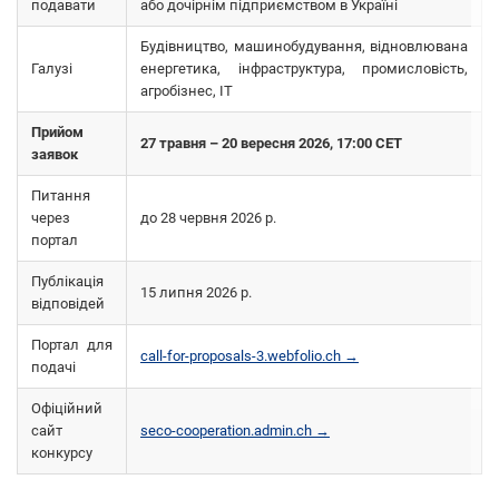
подавати
або дочірнім підприємством в Україні
Будівництво, машинобудування, відновлювана
Галузі
енергетика, інфраструктура, промисловість,
агробізнес, IT
Прийом
27 травня – 20 вересня 2026, 17:00 CET
заявок
Питання
через
до 28 червня 2026 р.
портал
Публікація
15 липня 2026 р.
відповідей
Портал для
call-for-proposals-3.webfolio.ch →
подачі
Офіційний
сайт
seco-cooperation.admin.ch →
конкурсу