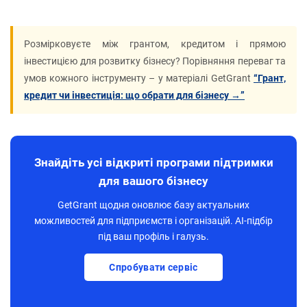
Розмірковуєте між грантом, кредитом і прямою
інвестицією для розвитку бізнесу? Порівняння переваг та
умов кожного інструменту – у матеріалі GetGrant
“Грант,
кредит чи інвестиція: що обрати для бізнесу →”
Знайдіть усі відкриті програми підтримки
для вашого бізнесу
GetGrant щодня оновлює базу актуальних
можливостей для підприємств і організацій. AI-підбір
під ваш профіль і галузь.
Спробувати сервіс