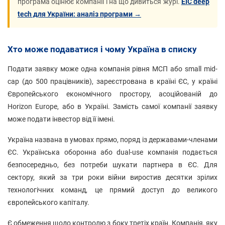
програма оцінює компанії і на що дивиться журі.
EIC deep
tech для України: аналіз програми →
Хто може подаватися і чому Україна в списку
Подати заявку може одна компанія рівня МСП або small mid-
cap (до 500 працівників), зареєстрована в країні ЄС, у країні
Європейського економічного простору, асоційованій до
Horizon Europe, або в Україні. Замість самої компанії заявку
може подати інвестор від її імені.
Україна названа в умовах прямо, поряд із державами-членами
ЄС. Українська оборонна або dual-use компанія подається
безпосередньо, без потреби шукати партнера в ЄС. Для
сектору, який за три роки війни виростив десятки зрілих
технологічних команд, це прямий доступ до великого
європейського капіталу.
Є обмеження щодо контролю з боку третіх країн. Компанія, яку