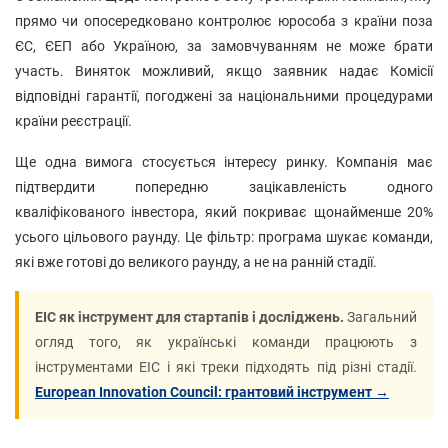
прямо чи опосередковано контролює юрособа з країни поза
ЄС, ЄЕП або Україною, за замовчуванням не може брати
участь. Виняток можливий, якщо заявник надає Комісії
відповідні гарантії, погоджені за національними процедурами
країни реєстрації.
Ще одна вимога стосується інтересу ринку. Компанія має
підтвердити попередню зацікавленість одного
кваліфікованого інвестора, який покриває щонайменше 20%
усього цільового раунду. Це фільтр: програма шукає команди,
які вже готові до великого раунду, а не на ранній стадії.
EIC як інструмент для стартапів і досліджень.
Загальний
огляд того, як українські команди працюють з
інструментами EIC і які треки підходять під різні стадії.
European Innovation Council: грантовий інструмент →