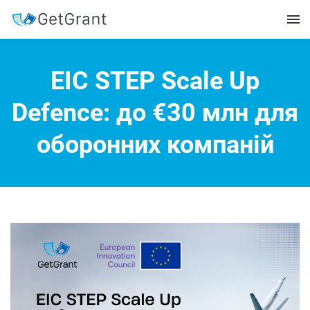
EIC STEP Scale Up
Defence: до €30 млн для
оборонних компаній