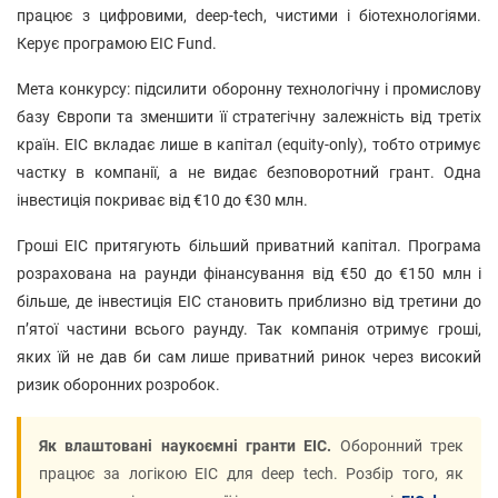
працює з цифровими, deep-tech, чистими і біотехнологіями.
Керує програмою EIC Fund.
Мета конкурсу: підсилити оборонну технологічну і промислову
базу Європи та зменшити її стратегічну залежність від третіх
країн. EIC вкладає лише в капітал (equity-only), тобто отримує
частку в компанії, а не видає безповоротний грант. Одна
інвестиція покриває від €10 до €30 млн.
Гроші EIC притягують більший приватний капітал. Програма
розрахована на раунди фінансування від €50 до €150 млн і
більше, де інвестиція EIC становить приблизно від третини до
п’ятої частини всього раунду. Так компанія отримує гроші,
яких їй не дав би сам лише приватний ринок через високий
ризик оборонних розробок.
Як влаштовані наукоємні гранти EIC.
Оборонний трек
працює за логікою EIC для deep tech. Розбір того, як