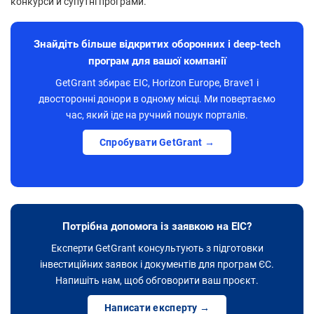
конкурси й супутні програми.
Знайдіть більше відкритих оборонних і deep-tech
програм для вашої компанії
GetGrant збирає EIC, Horizon Europe, Brave1 і
двосторонні донори в одному місці. Ми повертаємо
час, який іде на ручний пошук порталів.
Спробувати GetGrant →
Потрібна допомога із заявкою на EIC?
Експерти GetGrant консультують з підготовки
інвестиційних заявок і документів для програм ЄС.
Напишіть нам, щоб обговорити ваш проєкт.
Написати експерту →