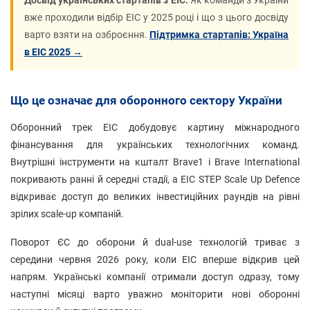
Досвід українських стартапів з EIC.
Як команди з України
вже проходили відбір EIC у 2025 році і що з цього досвіду
варто взяти на озброєння.
Підтримка стартапів: Україна
в EIC 2025 →
Що це означає для оборонного сектору України
Оборонний трек EIC добудовує картину міжнародного
фінансування для українських технологічних команд.
Внутрішні інструменти на кшталт Brave1 і Brave International
покривають ранні й середні стадії, а EIC STEP Scale Up Defence
відкриває доступ до великих інвестиційних раундів на рівні
зрілих scale-up компаній.
Поворот ЄС до оборони й dual-use технологій триває з
середини червня 2026 року, коли EIC вперше відкрив цей
напрям. Українські компанії отримали доступ одразу, тому
наступні місяці варто уважно моніторити нові оборонні