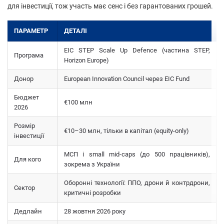
для інвестиції, тож участь має сенс і без гарантованих грошей.
ПАРАМЕТР
ДЕТАЛІ
EIC STEP Scale Up Defence (частина STEP,
Програма
Horizon Europe)
Донор
European Innovation Council через EIC Fund
Бюджет
€100 млн
2026
Розмір
€10–30 млн, тільки в капітал (equity-only)
інвестиції
МСП і small mid-caps (до 500 працівників),
Для кого
зокрема з України
Оборонні технології: ППО, дрони й контрдрони,
Сектор
критичні розробки
Дедлайн
28 жовтня 2026 року