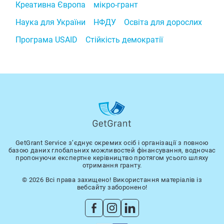
Креативна Європа
мікро-грант
Наука для України
НФДУ
Освіта для дорослих
Програма USAID
Стійкість демократії
GetGrant Service з’єднує окремих осіб і організації з повною
базою даних глобальних можливостей фінансування, водночас
пропонуючи експертне керівництво протягом усього шляху
отримання гранту.
© 2026 Всі права захищено! Використання матеріалів із
вебсайту заборонено!