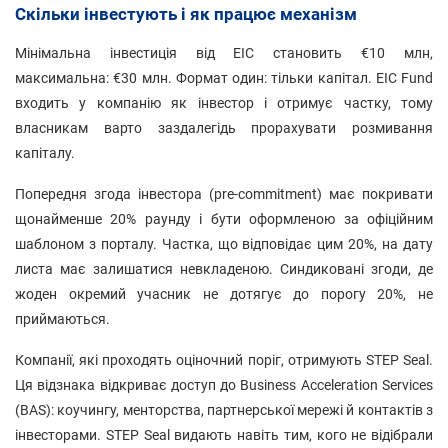
Скільки інвестують і як працює механізм
Мінімальна інвестиція від EIC становить €10 млн,
максимальна: €30 млн. Формат один: тільки капітал. EIC Fund
входить у компанію як інвестор і отримує частку, тому
власникам варто заздалегідь прорахувати розмивання
капіталу.
Попередня згода інвестора (pre-commitment) має покривати
щонайменше 20% раунду і бути оформленою за офіційним
шаблоном з порталу. Частка, що відповідає цим 20%, на дату
листа має залишатися невкладеною. Синдиковані згоди, де
жоден окремий учасник не дотягує до порогу 20%, не
приймаються.
Компанії, які проходять оціночний поріг, отримують STEP Seal.
Ця відзнака відкриває доступ до Business Acceleration Services
(BAS): коучингу, менторства, партнерської мережі й контактів з
інвесторами. STEP Seal видають навіть тим, кого не відібрали