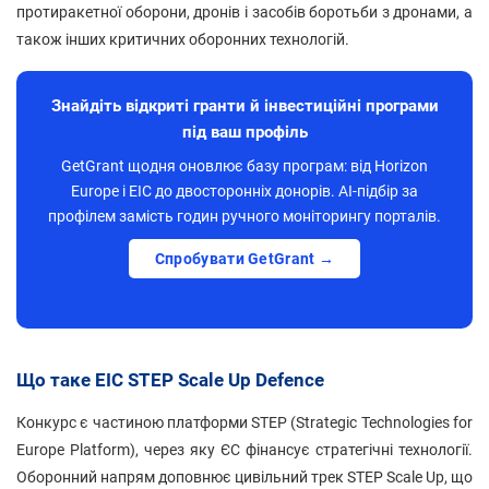
протиракетної оборони, дронів і засобів боротьби з дронами, а
також інших критичних оборонних технологій.
Знайдіть відкриті гранти й інвестиційні програми
під ваш профіль
GetGrant щодня оновлює базу програм: від Horizon
Europe і EIC до двосторонніх донорів. AI-підбір за
профілем замість годин ручного моніторингу порталів.
Спробувати GetGrant →
Що таке EIC STEP Scale Up Defence
Конкурс є частиною платформи STEP (Strategic Technologies for
Europe Platform), через яку ЄС фінансує стратегічні технології.
Оборонний напрям доповнює цивільний трек STEP Scale Up, що