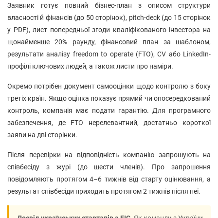
Заявник готує повний бізнес-план з описом структури
власності й фінансів (до 50 сторінок), pitch-deck (до 15 сторінок
у PDF), лист попередньої згоди кваліфікованого інвестора на
щонайменше 20% раунду, фінансовий план за шаблоном,
результати аналізу freedom to operate (FTO), CV або LinkedIn-
профілі ключових людей, а також листи про наміри.
Окремо потрібен документ самооцінки щодо контролю з боку
третіх країн. Якщо оцінка показує прямий чи опосередкований
контроль, компанія має подати гарантію. Для програмного
забезпечення, де FTO нерелевантний, достатньо короткої
заяви на дві сторінки.
Після перевірки на відповідність компанію запрошують на
співбесіду з журі (до шести членів). Про запрошення
повідомляють протягом 4–6 тижнів від старту оцінювання, а
результат співбесіди приходить протягом 2 тижнів після неї.