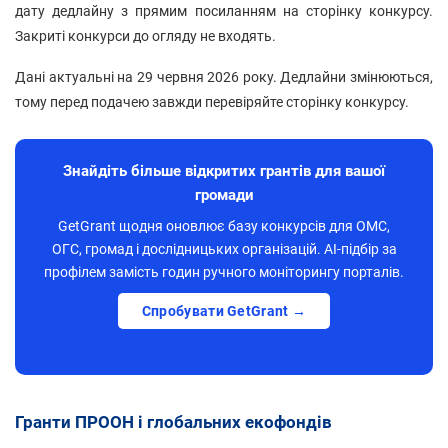
дату дедлайну з прямим посиланням на сторінку конкурсу.
Закриті конкурси до огляду не входять.
Дані актуальні на 29 червня 2026 року. Дедлайни змінюються,
тому перед подачею завжди перевіряйте сторінку конкурсу.
Знайдіть більше відкритих грантів для вашої
громади
GetGrant щодня оновлює базу конкурсів для ОМС,
ОГС, громад і дослідницьких організацій. AI-підбір за
профілем замість годин ручного моніторингу порталів.
Спробувати GetGrant →
Гранти ПРООН і глобальних екофондів