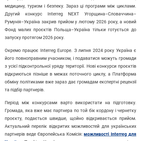
медицину, туризм і безпеку. Зараз ці програми між циклами.
Другий конкурс Interreg NEXT Угорщина–Словаччина–
Румунія–Україна закрив прийом у лютому 2026 року, а новий
Фонд малих проєктів Польща–Україна тільки готується до
запуску протягом 2026 року.
Окремо працює Interreg Europe. З липня 2024 року Україна є
його повноправним учасником, і подаватися можуть громади
з усієї підконтрольної уряду території. Нові конкурси проєктів
відкриються пізніше в межах поточного циклу, а Платформа
обміну політиками вже зараз дає громадам експертні рецензії
та підбір партнерів.
Період між конкурсами варто використати на підготовку.
Громада, яка вже має партнера по той бік кордону і чернетку
проєкту, подається швидше, щойно відкривається прийом.
Актуальний перелік відкритих можливостей для українських
партнерів веде Європейська Комісія:
можливості Interreg для