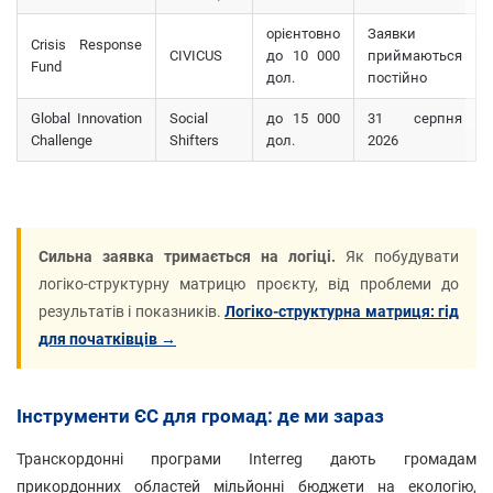
орієнтовно
Заявки
Crisis Response
CIVICUS
до 10 000
приймаються
Fund
дол.
постійно
Global Innovation
Social
до 15 000
31 серпня
Challenge
Shifters
дол.
2026
Сильна заявка тримається на логіці.
Як побудувати
логіко-структурну матрицю проєкту, від проблеми до
результатів і показників.
Логіко-структурна матриця: гід
для початківців →
Інструменти ЄС для громад: де ми зараз
Транскордонні програми Interreg дають громадам
прикордонних областей мільйонні бюджети на екологію,