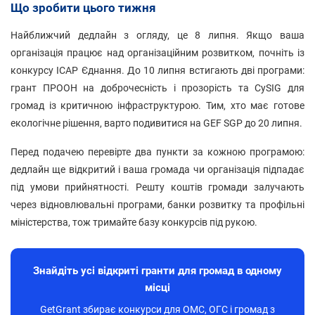
Що зробити цього тижня
Найближчий дедлайн з огляду, це 8 липня. Якщо ваша
організація працює над організаційним розвитком, почніть із
конкурсу ІСАР Єднання. До 10 липня встигають дві програми:
грант ПРООН на доброчесність і прозорість та CySIG для
громад із критичною інфраструктурою. Тим, хто має готове
екологічне рішення, варто подивитися на GEF SGP до 20 липня.
Перед подачею перевірте два пункти за кожною програмою:
дедлайн ще відкритий і ваша громада чи організація підпадає
під умови прийнятності. Решту коштів громади залучають
через відновлювальні програми, банки розвитку та профільні
міністерства, тож тримайте базу конкурсів під рукою.
Знайдіть усі відкриті гранти для громад в одному
місці
GetGrant збирає конкурси для ОМС, ОГС і громад з