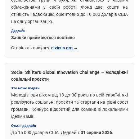
суспільства, групи й рухи, які стикаються з новими
обмеженнями у своїй роботі. Фонд дає кошти на
стійкість і адвокацію, орієнтовно до 10 000 доларів США
на одну організацію.
Дедлайн
Заявки приймаються постійно
Сторінка конкурсу:
civicus.org →
Social Shifters Global Innovation Challenge – молодіжні
соціальні проєкти
Хто може подати
Молоді люди віком від 18 до 30 років по всій Україні, які
реалізують соціальні проєкти та стартапи на рівні своєї
громади. Конкурс відкритий для команд із локальними
ідеями змін.
Сума і дедлайн
До 15 000 доларів США. Дедлайн:
31 серпня 2026
.