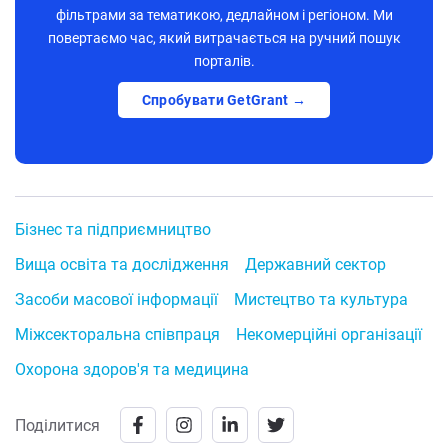
фільтрами за тематикою, дедлайном і регіоном. Ми
повертаємо час, який витрачається на ручний пошук
порталів.
Спробувати GetGrant →
Бізнес та підприємництво
Вища освіта та дослідження
Державний сектор
Засоби масової інформації
Мистецтво та культура
Міжсекторальна співпраця
Некомерційні організації
Охорона здоров'я та медицина
Поділитися