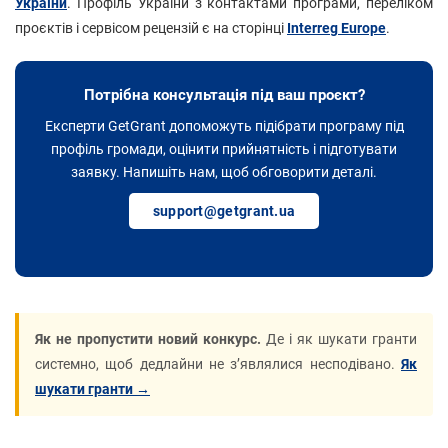
України
. Профіль України з контактами програми, переліком
проєктів і сервісом рецензій є на сторінці
Interreg Europe
.
Потрібна консультація під ваш проєкт?
Експерти GetGrant допоможуть підібрати програму під
профіль громади, оцінити прийнятність і підготувати
заявку. Напишіть нам, щоб обговорити деталі.
support@getgrant.ua
Як не пропустити новий конкурс.
Де і як шукати гранти
системно, щоб дедлайни не з’являлися несподівано.
Як
шукати гранти →