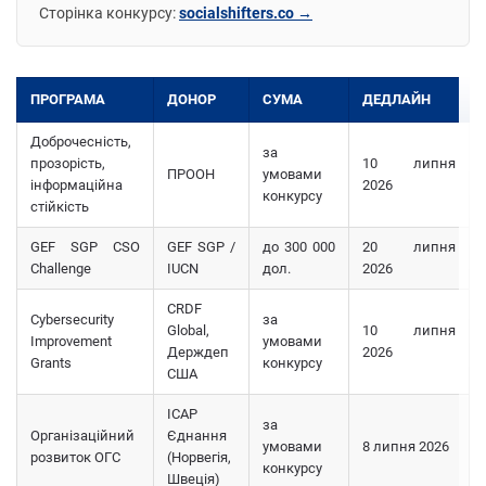
Сторінка конкурсу:
socialshifters.co →
ПРОГРАМА
ДОНОР
СУМА
ДЕДЛАЙН
Доброчесність,
за
прозорість,
10 липня
ПРООН
умовами
інформаційна
2026
конкурсу
стійкість
GEF SGP CSO
GEF SGP /
до 300 000
20 липня
Challenge
IUCN
дол.
2026
CRDF
Cybersecurity
за
Global,
10 липня
Improvement
умовами
Держдеп
2026
Grants
конкурсу
США
ІСАР
за
Організаційний
Єднання
умовами
8 липня 2026
розвиток ОГС
(Норвегія,
конкурсу
Швеція)