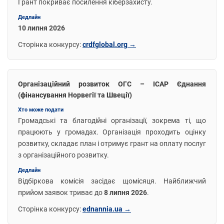
Грант покриває посилення кіберзахисту.
Дедлайн
10 липня 2026
Сторінка конкурсу:
crdfglobal.org →
Організаційний розвиток ОГС – ІСАР Єднання
(фінансування Норвегії та Швеції)
Хто може подати
Громадські та благодійні організації, зокрема ті, що
працюють у громадах. Організація проходить оцінку
розвитку, складає план і отримує грант на оплату послуг
з організаційного розвитку.
Дедлайн
Відбіркова комісія засідає щомісяця. Найближчий
прийом заявок триває до
8 липня 2026
.
Сторінка конкурсу:
ednannia.ua →