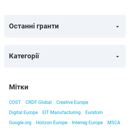
Останні гранти
arrow_right
Категорії
arrow_right
Мітки
COST
CRDF Global
Creative Europe
Digital Europe
EIT Manufacturing
Euratom
Google.org
Horizon Europe
Interreg Europe
MSCA