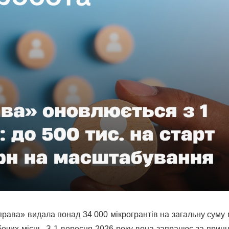
права» видала понад 34 000 мікрогрантів на загальну суму
бочих місць. З 1 вересня 2026 року вона запрацює за прин