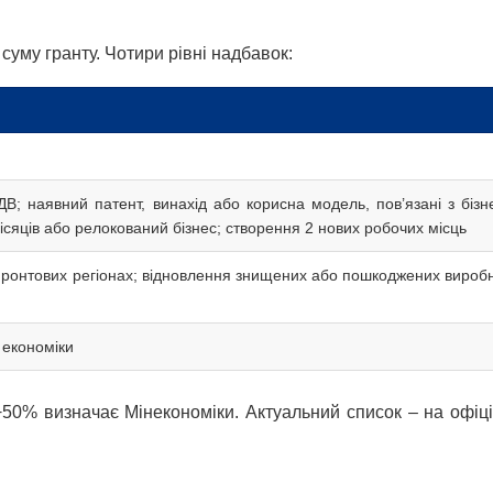
суму гранту. Чотири рівні надбавок:
ДВ; наявний патент, винахід або корисна модель, пов’язані з бізн
ісяців або релокований бізнес; створення 2 нових робочих місць
фронтових регіонах; відновлення знищених або пошкоджених вироб
 економіки
 +50% визначає Мінекономіки. Актуальний список – на офіц