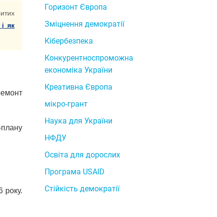
Горизонт Європа
итих
Зміцнення демократії
 і як
Кібербезпека
Конкурентноспроможна
економіка України
Креативна Європа
ремонт
мікро-грант
Наука для України
-плану
НФДУ
Освіта для дорослих
Програма USAID
Стійкість демократії
 року.