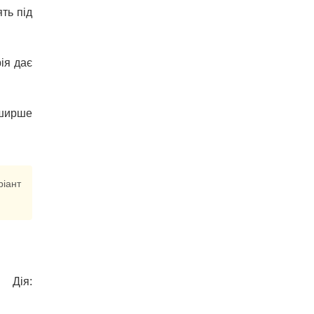
ть під
ія дає
 ширше
ріант
Дія: