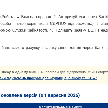
л «єРобота → Власна справа». 2. Авторизуйтеся через Bank
особа – ключ керівника з ЄДРПОУ підприємства). 3. Зап
ормою Служби зайнятості. 4. Підпишіть заявку ЕЦП і наді
 банківського рахунку і зарахування коштів через банк-п
бізнесу в одному місці?
46 програм для підприємців, МСП і старта
вий гід 2026: 46 програм для науковців, бізнесу та ГО →”
оновлена версія (з 1 вересня 2026)
МАСШТАБУВАННЯ БІЗНЕСУ