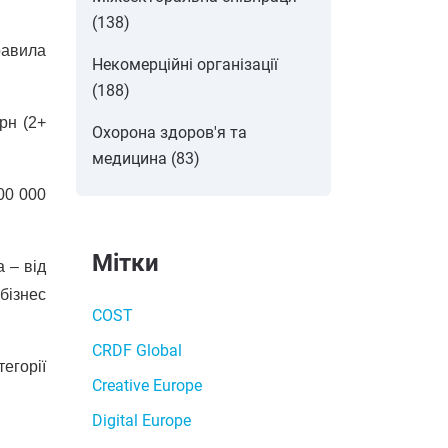
(138)
равила
Некомерційні організації
(188)
рн (2+
Охорона здоров'я та
медицина (83)
00 000
Мітки
 – від
бізнес
COST
CRDF Global
егорії
Creative Europe
Digital Europe