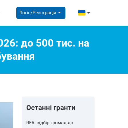
ight
arrow_right
arrow_right
Логін/Реєстрація
26: до 500 тис. на
бування
Останні гранти
RFA: відбір громад до