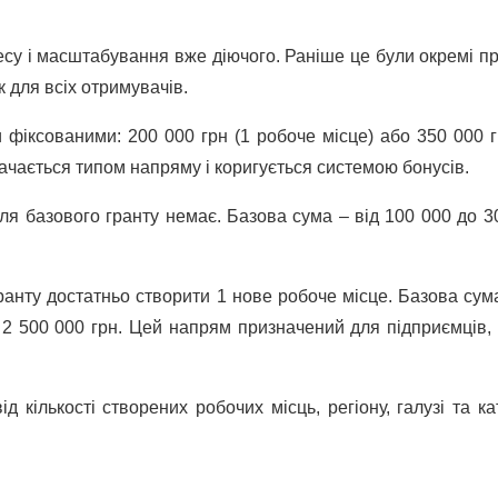
есу і масштабування вже діючого. Раніше це були окремі п
к для всіх отримувачів.
фіксованими: 200 000 грн (1 робоче місце) або 350 000 г
ачається типом напряму і коригується системою бонусів.
я базового гранту немає. Базова сума – від 100 000 до 3
анту достатньо створити 1 нове робоче місце. Базова сума
 2 500 000 грн. Цей напрям призначений для підприємців, 
 кількості створених робочих місць, регіону, галузі та кат