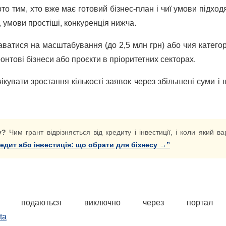
 тим, хто вже має готовий бізнес-план і чиї умови підходя
, умови простіші, конкуренція нижча.
аватися на масштабування (до 2,5 млн грн) або чия категор
онтові бізнеси або проєкти в пріоритетних секторах.
чікувати зростання кількості заявок через збільшені суми і
у?
Чим грант відрізняється від кредиту і інвестиції, і коли який ва
редит або інвестиція: що обрати для бізнесу →”
» подаються виключно через портал 
ta