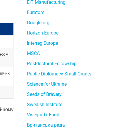
EIT Manufacturing
Euratom
Google.org
Horizon Europe
Interreg Europe
MSCA
есом;
Postdoctoral Fellowship
ничих
Public Diplomacy Small Grants
Science for Ukraine
Seeds of Bravery
Swedish Institute
ійному
Visegrad+ Fund
Британська рада