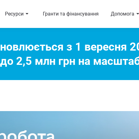
arrow_right
arrow_r
Ресурси
Гранти та фінансування
Допомога
новлюється з 1 вересня 20
і до 2,5 млн грн на масшта