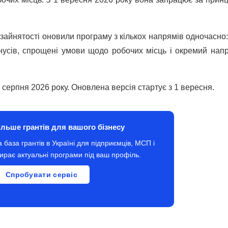
айнятості оновили програму з кількох напрямів одночасно: 
нусів, спрощені умови щодо робочих місць і окремий нап
серпня 2026 року. Оновлена версія стартує з 1 вересня.
ільше грантів для вашого бізнесу
 база грантів в Україні для підприємців, МСП і
дбирає актуальні програми під ваш профіль.
Спробувати сервіс