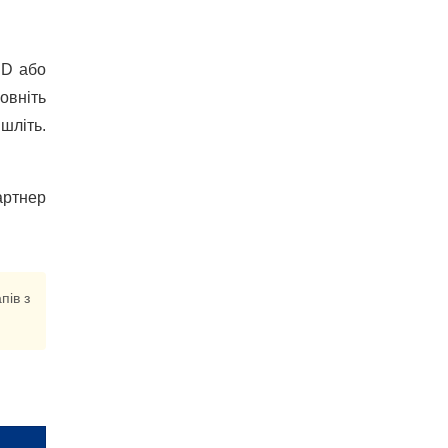
ID або
овніть
шліть.
артнер
пів з