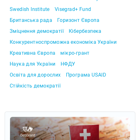
Swedish Institute
Visegrad+ Fund
Британська рада
Горизонт Європа
Зміцнення демократії
Кібербезпека
Конкурентноспроможна економіка України
Креативна Європа
мікро-грант
Наука для України
НФДУ
Освіта для дорослих
Програма USAID
Стійкість демократії