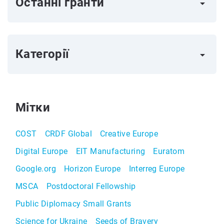
Останні гранти
arrow_right
Категорії
arrow_right
Мітки
COST
CRDF Global
Creative Europe
Digital Europe
EIT Manufacturing
Euratom
Google.org
Horizon Europe
Interreg Europe
MSCA
Postdoctoral Fellowship
Public Diplomacy Small Grants
Science for Ukraine
Seeds of Bravery