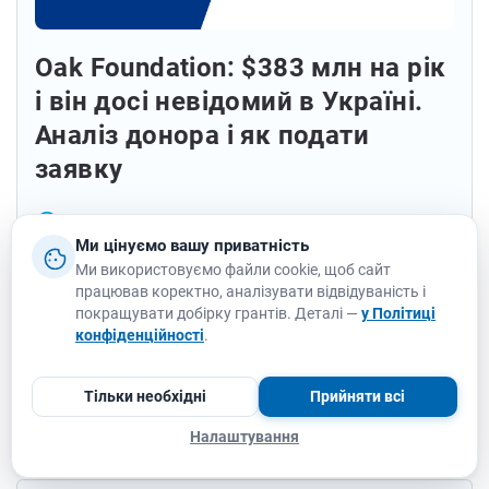
Oak Foundation: $383 млн на рік
і він досі невідомий в Україні.
Аналіз донора і як подати
заявку
access_time
22/05/2026
Ми цінуємо вашу приватність
У 2025 році Oak Foundation роздав близько 1
Ми використовуємо файли cookie, щоб сайт
працював коректно, аналізувати відвідуваність і
000 грантів у 33 країнах на загальну суму $383
покращувати добірку грантів. Деталі —
у Політиці
мільйони. Для порівняння: це більше, ніж весь
конфіденційності
.
річний бюджет більшості великих міжнародних
благодійних [...]
Тільки необхідні
Прийняти всі
Детальніше
Налаштування