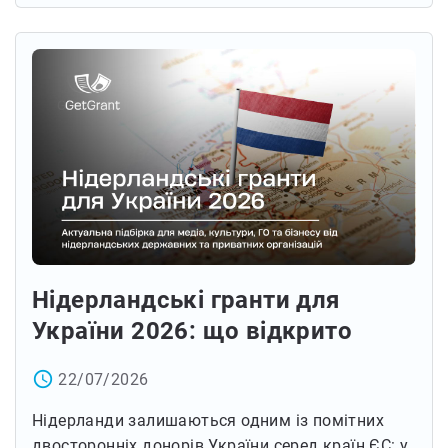
Нідерландські гранти для
України 2026: що відкрито
access_time
22/07/2026
Нідерланди залишаються одним із помітних
двосторонніх донорів України серед країн ЄС: у