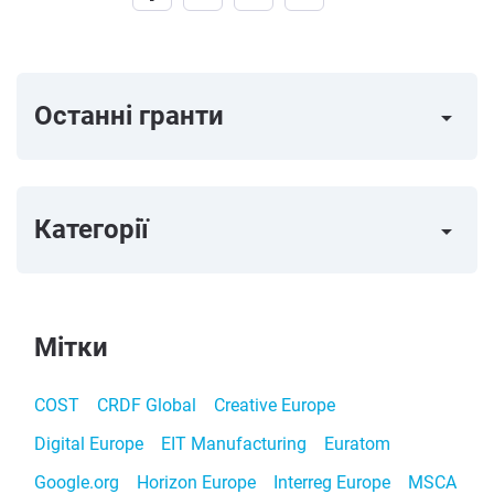
Останні гранти
arrow_right
Категорії
arrow_right
Мітки
COST
CRDF Global
Creative Europe
Digital Europe
EIT Manufacturing
Euratom
Google.org
Horizon Europe
Interreg Europe
MSCA