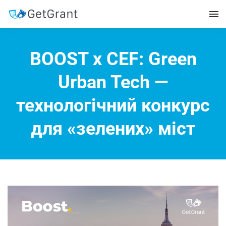
BOOST x CEF: Green
Urban Tech —
технологічний конкурс
для «зелених» міст