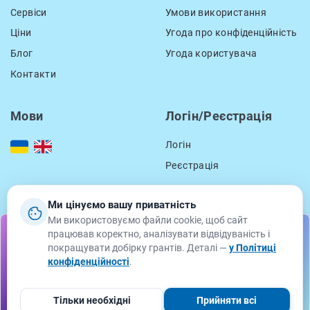
Сервіси
Умови використання
Ціни
Угода про конфіденційність
Блог
Угода користувача
Контакти
Мови
Логін/Реєстрація
Логін
Реєстрація
Ми цінуємо вашу приватність
Контакти
Ми використовуємо файли cookie, щоб сайт
працював коректно, аналізувати відвідуваність і
location_on
вул. Смаль-Стоцького, 15
Підпишіться на розсилку грантових можливостей від
покращувати добірку грантів. Деталі —
у Політиці
GetGrant Service
Львів, Львівська область
конфіденційності
.
79000
Ваше Ім'я
Електронна пошта
email
support@getgrant.ua
Тільки необхідні
Прийняти всі