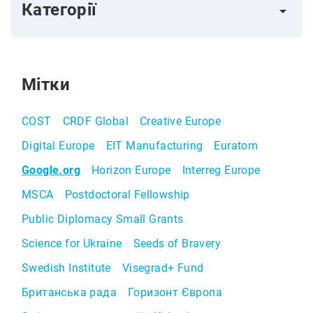
Категорії
arrow_right
Мітки
COST
CRDF Global
Creative Europe
Digital Europe
EIT Manufacturing
Euratom
Google.org
Horizon Europe
Interreg Europe
MSCA
Postdoctoral Fellowship
Public Diplomacy Small Grants
Science for Ukraine
Seeds of Bravery
Swedish Institute
Visegrad+ Fund
Британська рада
Горизонт Європа