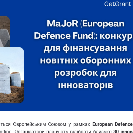
ується Європейським Союзом у рамках
European Defenc
nding. Організатори планують відібрати близько
30 іннов