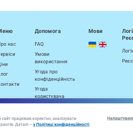
Меню
Допомога
Мови
Логі
Реє
Про нас
FAQ
Логі
ервіси
Умови
Реєс
використання
Ціни
Угода про
Блог
конфіденційність
Контакти
Угода
користувача
ишіться на розсилку грантових можливостей від GetGrant Se
Налаштуван
Електронна пошта
 сайт працював коректно, аналізувати
грантів. Деталі —
у Політиці конфіденційності
.