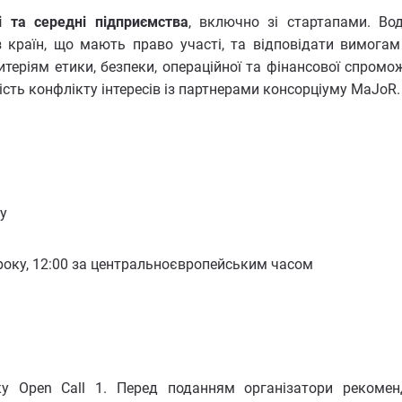
і та середні підприємства
, включно зі стартапами. Во
з країн, що мають право участі, та відповідати вимога
теріям етики, безпеки, операційної та фінансової спромож
ість конфлікту інтересів із партнерами консорціуму MaJoR.
у
року, 12:00 за центральноєвропейським часом
ку Open Call 1. Перед поданням організатори рекоме