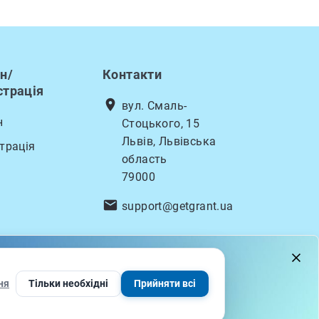
н/
Контакти
страція
location_on
вул. Смаль-
н
Стоцького, 15
Львів, Львівська
трація
область
79000
email
support@getgrant.ua
rvice
ня
Тільки необхідні
Прийняти всі
Підписатися