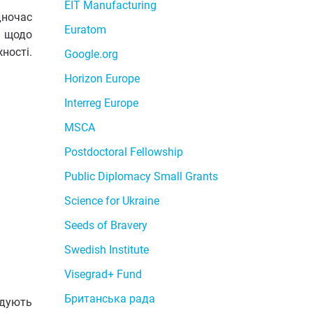
EIT Manufacturing
дночас
Euratom
м щодо
ності.
Google.org
Horizon Europe
Interreg Europe
MSCA
Postdoctoral Fellowship
Public Diplomacy Small Grants
Science for Ukraine
Seeds of Bravery
Swedish Institute
Visegrad+ Fund
Британська рада
ндують