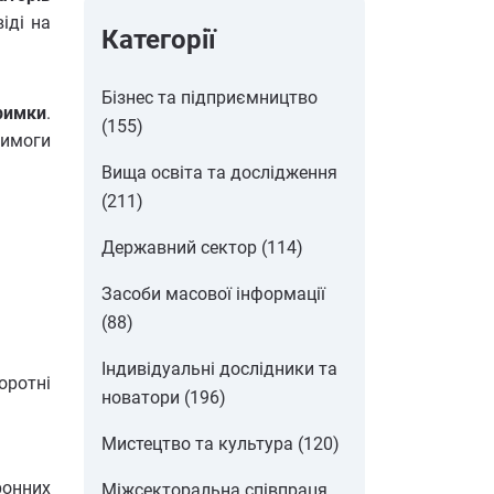
іді на
Категорії
Бізнес та підприємництво
римки
.
(155)
вимоги
Вища освіта та дослідження
(211)
Державний сектор (114)
Засоби масової інформації
(88)
Індивідуальні дослідники та
оротні
новатори (196)
Мистецтво та культура (120)
ронних
Міжсекторальна співпраця