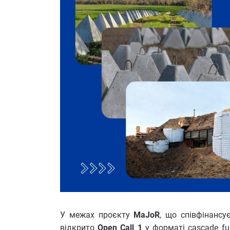
У межах проєкту
MaJoR
, що співфінанс
відкрито
Open Call 1
у форматі cascade fu