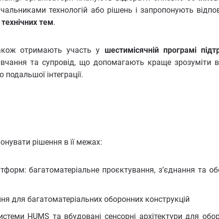
ачальниками технологій або рішень і запропонують відпов
 технічних тем
.
 також отримають участь у
шестимісячній програмі підт
авчання та супровід, що допомагають краще зрозуміти 
 подальшої інтеграції.
онувати рішення в її межах:
атформ: багатоматеріальне проєктування, з’єднання та об
нання для багатоматеріальних оборонних конструкцій
системи HUMS та вбудовані сенсорні архітектури для обо