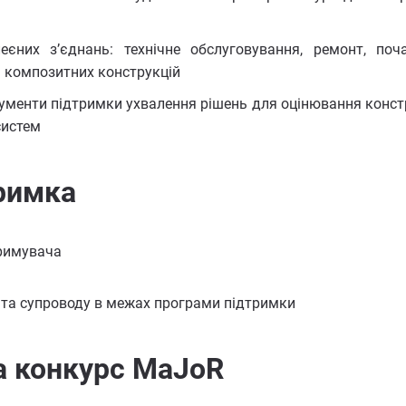
єних з’єднань: технічне обслуговування, ремонт, поч
і композитних конструкцій
трументи підтримки ухвалення рішень для оцінювання конст
систем
тримка
тримувача
у та супроводу в межах програми підтримки
а конкурс MaJoR