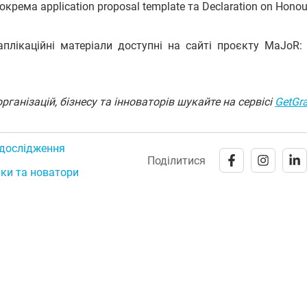
рема application proposal template та Declaration on Honou
аплікаційні матеріали доступні на сайті проєкту MaJoR
рганізацій, бізнесу та інноваторів шукайте на сервісі
GetGr
 дослідження
Поділитися
ики та новатори