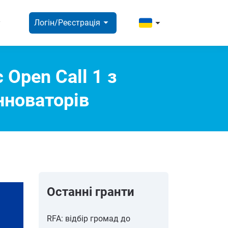
ight
arrow_right
arrow_right
Логін/Реєстрація
 Open Call 1 з
нноваторів
Останні гранти
RFA: відбір громад до