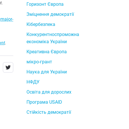
r.
Горизонт Європа
Зміцнення демократії
:
major-
Кібербезпека
Конкурентноспроможна
економіка України
ant
.
Креативна Європа
мікро-грант
Наука для України
НФДУ
Освіта для дорослих
Програма USAID
Стійкість демократії