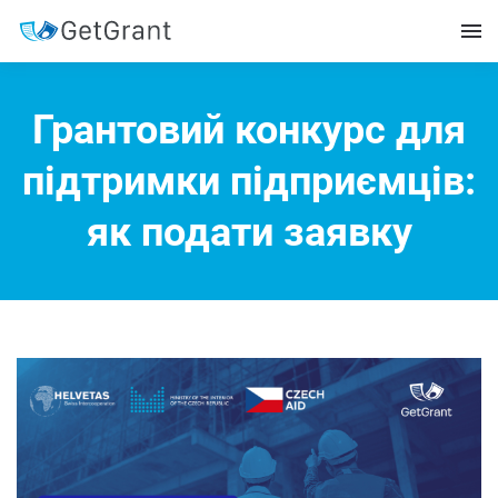
Грантовий конкурс для
підтримки підприємців:
як подати заявку