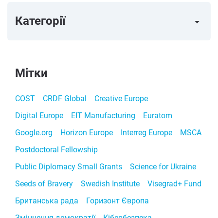
Категорії
arrow_right
Мітки
COST
CRDF Global
Creative Europe
Digital Europe
EIT Manufacturing
Euratom
Google.org
Horizon Europe
Interreg Europe
MSCA
Postdoctoral Fellowship
Public Diplomacy Small Grants
Science for Ukraine
Seeds of Bravery
Swedish Institute
Visegrad+ Fund
Британська рада
Горизонт Європа
Зміцнення демократії
Кібербезпека