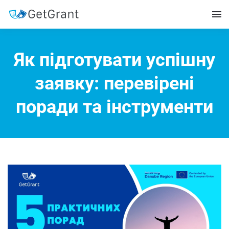
Як підготувати успішну
заявку: перевірені
поради та інструменти