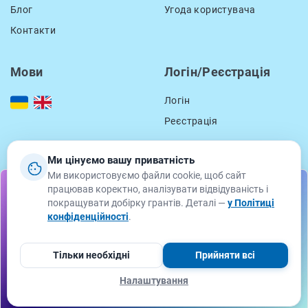
Блог
Угода користувача
Контакти
Мови
Логін/Реєстрація
Логін
Реєстрація
Ми цінуємо вашу приватність
Контакти
Ми використовуємо файли cookie, щоб сайт
працював коректно, аналізувати відвідуваність і
location_on
вул. Смаль-Стоцького, 15
Підпишіться на розсилку грантових можливостей від
покращувати добірку грантів. Деталі —
у Політиці
GetGrant Service
Львів, Львівська область
конфіденційності
.
79000
Ваше Ім'я
Електронна пошта
email
support@getgrant.ua
Тільки необхідні
Прийняти всі
Налаштування
Підписатися