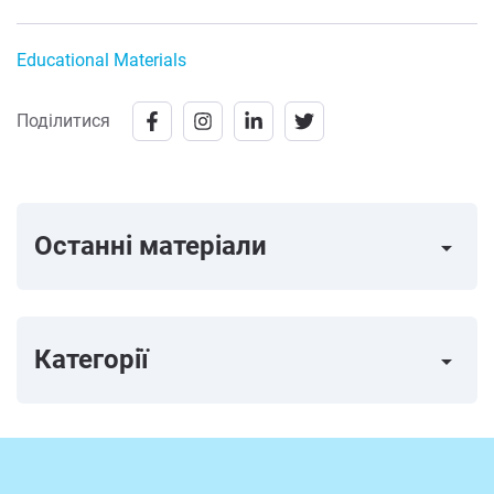
Educational Materials
Поділитися
Останні матеріали
arrow_right
Категорії
arrow_right