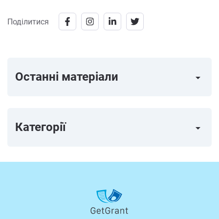
Поділитися
Останні матеріали
arrow_right
Категорії
arrow_right