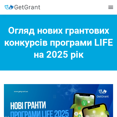
Огляд нових грантових
конкурсів програми LIFE
на 2025 рік