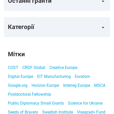
Останні гранти
arrow_right
Категорії
arrow_right
Мітки
COST
CRDF Global
Creative Europe
Digital Europe
EIT Manufacturing
Euratom
Google.org
Horizon Europe
Interreg Europe
MSCA
Postdoctoral Fellowship
Public Diplomacy Small Grants
Science for Ukraine
Seeds of Bravery
Swedish Institute
Visegrad+ Fund