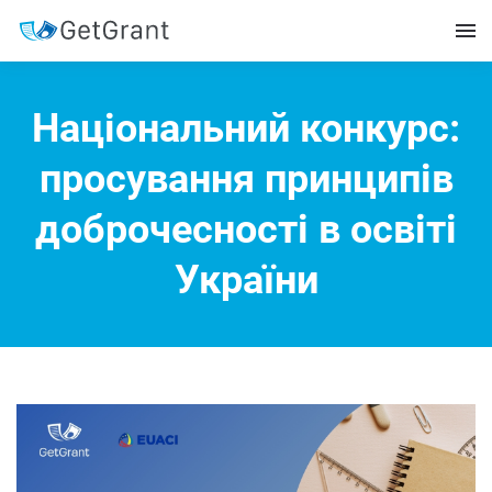
Національний конкурс:
просування принципів
доброчесності в освіті
України