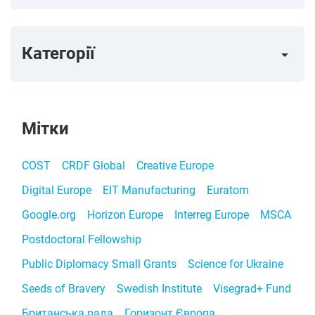
Категорії
arrow_right
Мітки
COST
CRDF Global
Creative Europe
Digital Europe
EIT Manufacturing
Euratom
Google.org
Horizon Europe
Interreg Europe
MSCA
Postdoctoral Fellowship
Public Diplomacy Small Grants
Science for Ukraine
Seeds of Bravery
Swedish Institute
Visegrad+ Fund
Британська рада
Горизонт Європа