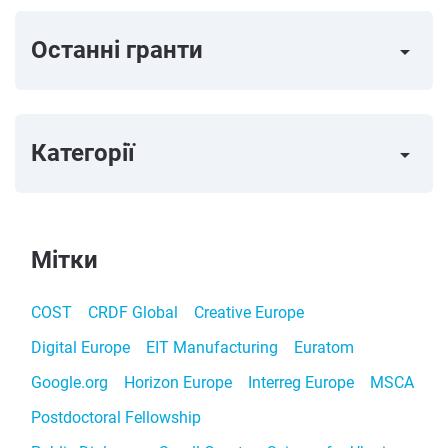
Останні гранти
arrow_right
Категорії
arrow_right
Мітки
COST
CRDF Global
Creative Europe
Digital Europe
EIT Manufacturing
Euratom
Google.org
Horizon Europe
Interreg Europe
MSCA
Postdoctoral Fellowship