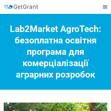
Lab2Market AgroTech:
безоплатна освітня
програма для
комерціалізації
аграрних розробок