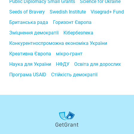
Public Diplomacy Small Grants
Science for Ukraine
Seeds of Bravery
Swedish Institute
Visegrad+ Fund
Британська рада
Горизонт Європа
Зміцнення демократії
Кібербезпека
Конкурентноспроможна економіка України
Креативна Європа
мікро-грант
Наука для України
НФДУ
Освіта для дорослих
Програма USAID
Стійкість демократії