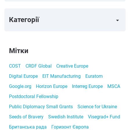
Категорії
arrow_right
Мітки
COST
CRDF Global
Creative Europe
Digital Europe
EIT Manufacturing
Euratom
Google.org
Horizon Europe
Interreg Europe
MSCA
Postdoctoral Fellowship
Public Diplomacy Small Grants
Science for Ukraine
Seeds of Bravery
Swedish Institute
Visegrad+ Fund
Британська рада
Горизонт Європа