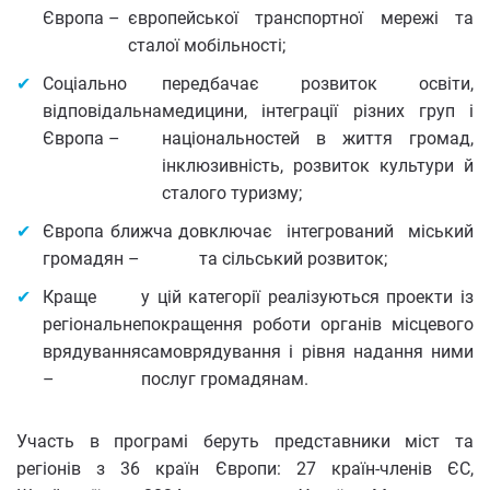
Європа –
європейської транспортної мережі та
сталої мобільності;
Соціально
передбачає розвиток освіти,
відповідальна
медицини, інтеграції різних груп і
Європа –
національностей в життя громад,
інклюзивність, розвиток культури й
сталого туризму;
Європа ближча до
включає інтегрований міський
громадян –
та сільський розвиток;
Краще
у цій категорії реалізуються проекти із
регіональне
покращення роботи органів місцевого
врядування
самоврядування і рівня надання ними
–
послуг громадянам.
Участь в програмі беруть представники міст та
регіонів з 36 країн Європи: 27 країн-членів ЄС,