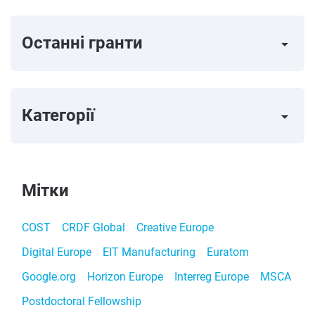
Останні гранти
arrow_right
Категорії
arrow_right
Мітки
COST
CRDF Global
Creative Europe
Digital Europe
EIT Manufacturing
Euratom
Google.org
Horizon Europe
Interreg Europe
MSCA
Postdoctoral Fellowship