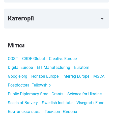
Категорії
arrow_right
Мітки
COST
CRDF Global
Creative Europe
Digital Europe
EIT Manufacturing
Euratom
Google.org
Horizon Europe
Interreg Europe
MSCA
Postdoctoral Fellowship
Public Diplomacy Small Grants
Science for Ukraine
Seeds of Bravery
Swedish Institute
Visegrad+ Fund
Британська рада
Горизонт Європа