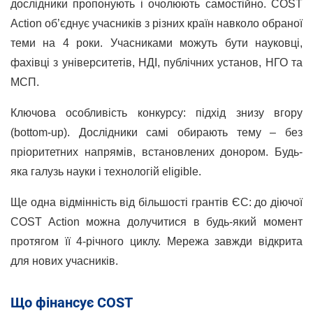
дослідники пропонують і очолюють самостійно. COST
Action об’єднує учасників з різних країн навколо обраної
теми на 4 роки. Учасниками можуть бути науковці,
фахівці з університетів, НДІ, публічних установ, НГО та
МСП.
Ключова особливість конкурсу: підхід знизу вгору
(bottom-up). Дослідники самі обирають тему – без
пріоритетних напрямів, встановлених донором. Будь-
яка галузь науки і технологій eligible.
Ще одна відмінність від більшості грантів ЄС: до діючої
COST Action можна долучитися в будь-який момент
протягом її 4-річного циклу. Мережа завжди відкрита
для нових учасників.
Що фінансує COST