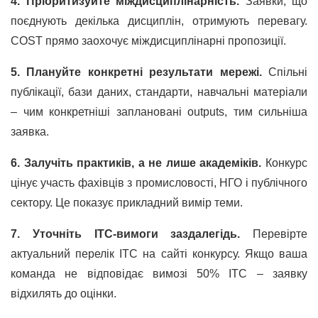
4. Пріоритизуйте міждисциплінарність.
Заявки, що
поєднують декілька дисциплін, отримують перевагу.
COST прямо заохочує міждисциплінарні пропозиції.
5. Плануйте конкретні результати мережі.
Спільні
публікації, бази даних, стандарти, навчальні матеріали
– чим конкретніші заплановані outputs, тим сильніша
заявка.
6. Залучіть практиків, а не лише академіків.
Конкурс
цінує участь фахівців з промисловості, НГО і публічного
сектору. Це показує прикладний вимір теми.
7. Уточніть ITC-вимоги заздалегідь.
Перевірте
актуальний перелік ITC на сайті конкурсу. Якщо ваша
команда не відповідає вимозі 50% ITC – заявку
відхилять до оцінки.