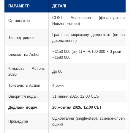
ПАРАМЕТР
ДЕТАЛІ
COST Association (фінансується
Організатор
Horizon Europe)
Грант на мережеву діяльність (не на
Тип підтримки
дослідження)
~€150 000 (рік 1) + ~€180 000 × 3 роки =
Бюджет на Action
~€690 000
Кількість Actions
До 80
2026
Тривалість Action
4 роки
Відкриття подачі
31 липня 2026, 12:00 CEST
Дедлайн подачі
28 жовтня 2026, 12:00 CET
Одноетапна (single-step), science-driven
Процедура
оцінка