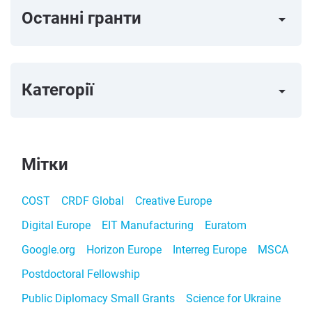
Останні гранти
arrow_right
Категорії
arrow_right
Мітки
COST
CRDF Global
Creative Europe
Digital Europe
EIT Manufacturing
Euratom
Google.org
Horizon Europe
Interreg Europe
MSCA
Postdoctoral Fellowship
Public Diplomacy Small Grants
Science for Ukraine