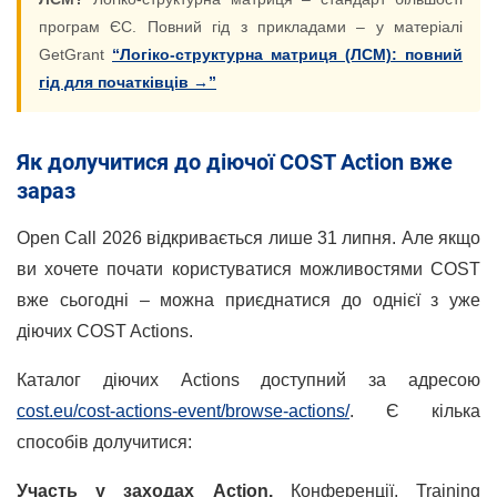
програм ЄС. Повний гід з прикладами – у матеріалі
GetGrant
“Логіко-структурна матриця (ЛСМ): повний
гід для початківців →”
Як долучитися до діючої COST Action вже
зараз
Open Call 2026 відкривається лише 31 липня. Але якщо
ви хочете почати користуватися можливостями COST
вже сьогодні – можна приєднатися до однієї з уже
діючих COST Actions.
Каталог діючих Actions доступний за адресою
cost.eu/cost-actions-event/browse-actions/
. Є кілька
способів долучитися:
Участь у заходах Action.
Конференції, Training