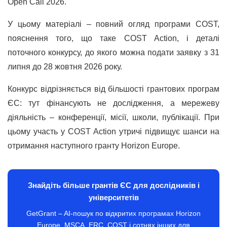
Open Call 2026.
У цьому матеріалі – повний огляд програми COST,
пояснення того, що таке COST Action, і деталі
поточного конкурсу, до якого можна подати заявку з 31
липня до 28 жовтня 2026 року.
Конкурс відрізняється від більшості грантових програм
ЄС: тут фінансують не дослідження, а мережеву
діяльність – конференції, місії, школи, публікації. При
цьому участь у COST Action утричі підвищує шанси на
отримання наступного гранту Horizon Europe.
Знайдіть більше грантів ЄС для дослідників і
університетів
GetGrant – AI-пошук по відкритих програмах Horizon
Europe, MSCA, ERC, COST і сотнях інших для