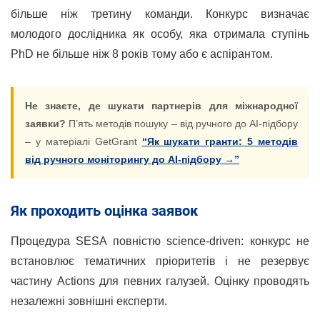
більше ніж третину команди. Конкурс визначає
молодого дослідника як особу, яка отримала ступінь
PhD не більше ніж 8 років тому або є аспірантом.
Не знаєте, де шукати партнерів для міжнародної
заявки?
П’ять методів пошуку – від ручного до AI-підбору
– у матеріалі GetGrant
“Як шукати гранти: 5 методів
від ручного моніторингу до AI-підбору →”
Як проходить оцінка заявок
Процедура SESA повністю science-driven: конкурс не
встановлює тематичних пріоритетів і не резервує
частину Actions для певних галузей. Оцінку проводять
незалежні зовнішні експерти.