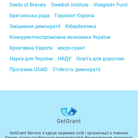
Seeds of Bravery
Swedish Institute
Visegrad+ Fund
Британська рада
Горизонт Європа
Зміцнення демократії
Кібербезпека
Конкурентноспроможна економіка України
Креативна Європа
мікро-грант
Наука для України
НФДУ
Освіта для дорослих
Програма USAID
Стійкість демократії
GetGrant Service з’єднує окремих осіб і організації з повною
базою даних глобальних можливостей фінансування, водночас