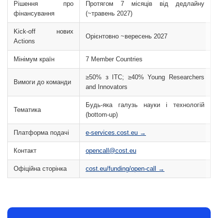
Рішення про
Протягом 7 місяців від дедлайну
фінансування
(~травень 2027)
Kick-off нових
Орієнтовно ~вересень 2027
Actions
Мінімум країн
7 Member Countries
≥50% з ITC; ≥40% Young Researchers
Вимоги до команди
and Innovators
Будь-яка галузь науки і технологій
Тематика
(bottom-up)
Платформа подачі
e-services.cost.eu →
Контакт
opencall@cost.eu
Офіційна сторінка
cost.eu/funding/open-call →