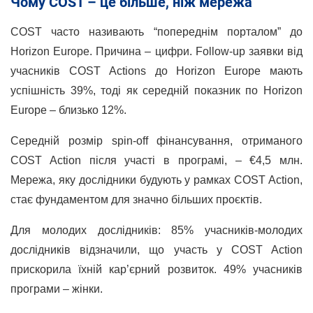
Чому COST – це більше, ніж мережа
COST часто називають “попереднім порталом” до
Horizon Europe. Причина – цифри. Follow-up заявки від
учасників COST Actions до Horizon Europe мають
успішність 39%, тоді як середній показник по Horizon
Europe – близько 12%.
Середній розмір spin-off фінансування, отриманого
COST Action після участі в програмі, – €4,5 млн.
Мережа, яку дослідники будують у рамках COST Action,
стає фундаментом для значно більших проєктів.
Для молодих дослідників: 85% учасників-молодих
дослідників відзначили, що участь у COST Action
прискорила їхній кар’єрний розвиток. 49% учасників
програми – жінки.