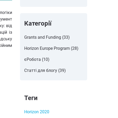
логіки
румент
Категорії
у: від
цій із
Grants and Funding (33)
адську
сійним
Horizon Europe Program (28)
єРобота (10)
Статті для блогу (39)
Теги
Horizon 2020