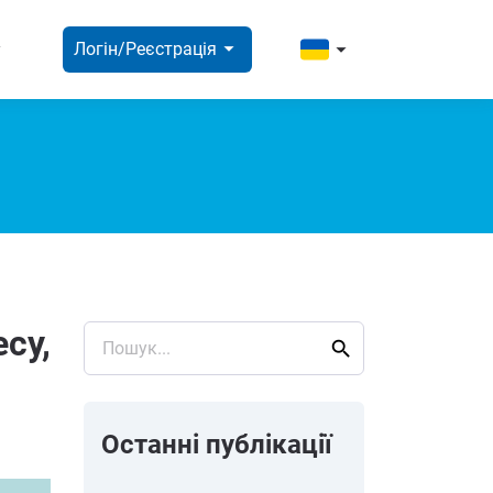
ight
arrow_right
arrow_right
Логін/Реєстрація
есу,
search
Пошук...
Останні публікації