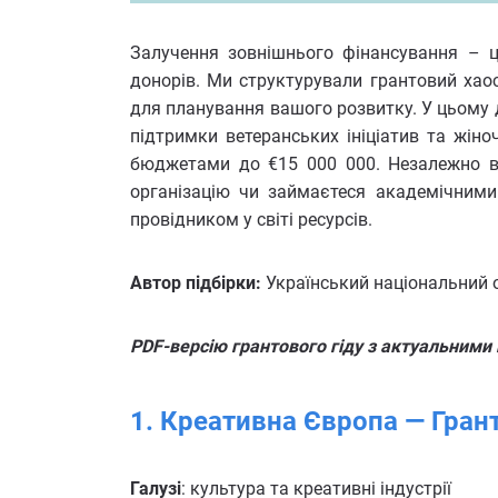
Залучення зовнішнього фінансування – це 
донорів.
Ми структурували грантовий хаос
для планування вашого розвитку
.
У цьому 
підтримки ветеранських ініціатив та жіно
бюджетами до €15 000 000
.
Незалежно в
організацію чи займаєтеся академічними
провідником у світі ресурсів
.
Автор підбірки:
Український національний о
PDF-версію грантового гіду з актуальними
1. Креативна Європа — Гран
Галузі
: культура та креативні індустрії