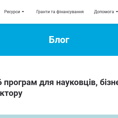
arrow_right
arrow_r
Ресурси
Гранти та фінансування
Допомога
Блог
6 програм для науковців, бізн
ектору