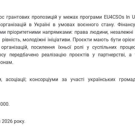
с грантових пропозицій у межах програми EU4CSOs In Uk
рганізацій в Україні в умовах воєнного стану. Фінанс
ими пріоритетними напрямками: права людини, незалежні 
 рівність, молодіжні ініціативи. Проєкти мають бути орієн
рганізацій, посилення їхньої ролі у суспільних проце
су передбачено реалізацію проєктів у партнерстві, а
ронам.
и, асоціації; консорціуми за участі українських грома
 000.
 2026 року.