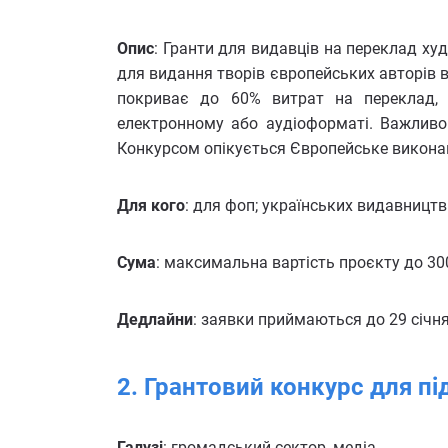
Опис
: Гранти для видавців на переклад ху
для видання творів європейських авторів в
покриває до 60% витрат на переклад, 
електронному або аудіоформаті. Важливо
Конкурсом опікується Європейське виконавч
Для кого
: для фоп; українських видавництв
Сума
: максимальна вартість проєкту до 300
Дедлайни
: заявки приймаються до 29 січня
2. Грантовий конкурс для п
Галузі
: громадський сектор, медіа