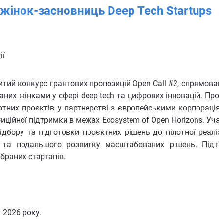
 жінок-засновниць Deep Tech Startups
ії
ритий конкурс грантових пропозицій Open Call #2, спрямова
аних жінками у сфері deep tech та цифрових інновацій. Пр
тних проєктів у партнерстві з європейськими корпораці
тиційної підтримки в межах Ecosystem of Open Horizons. Уч
ідбору та підготовки проєктних рішень до пілотної реаліз
и та подальшого розвитку масштабованих рішень. Під
браних стартапів.
 2026 року.