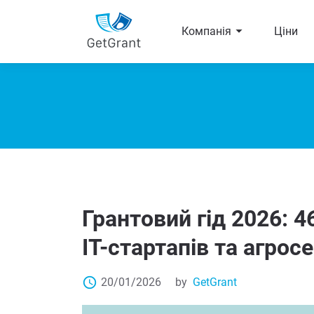
arrow_right
Компанія
Ціни
Грантовий гід 2026: 4
ІТ-стартапів та агрос
access_time
20/01/2026
by
GetGrant