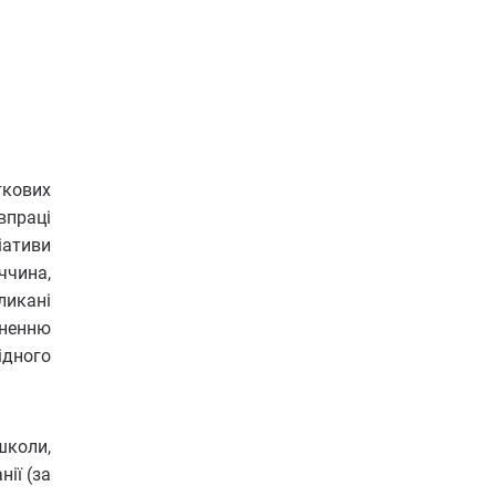
ткових
впраці
іативи
ччина,
ликані
цненню
ідного
школи,
нії (за