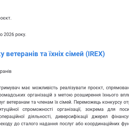
роєкт.
о 2026 року.
 ветеранів та їхніх сімей (IREX)
еранів
тримувач має можливість реалізувати проєкт, спрямова
громадських організацій з метою розширення їхнього впл
слуг ветеранам та членам їх сімей. Переможець конкурсу о
туційної спроможності організації, зокрема для пос
операційної діяльності, диверсифікації джерел фінансу
реходу до сталого надання послуг або координаційних фун