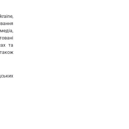
raine,
ування
медіа,
товані
сах та
 також
дських