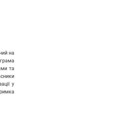
ний на
ограма
ями та
асники
ації у
тримка