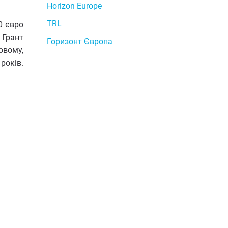
Horizon Europe
TRL
0 євро
 Грант
Горизонт Європа
овому,
років.