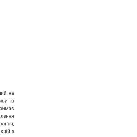
ний на
иву та
тримає
илення
вання,
кцій з