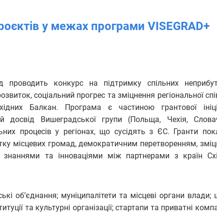
проєктів у межах програми VISEGRAD+
 проводить конкурс на підтримку спільних неприбу
звиток, соціальний прогрес та зміцнення регіональної спі
хідних Балкан. Програма є частиною грантової ініц
ий досвід Вишеградської групи (Польща, Чехія, Слова
ьних процесів у регіонах, що сусідять з ЄС. Гранти пок
тку місцевих громад, демократичним перетворенням, змі
у знаннями та інноваціями між партнерами з країн Сх
ські об’єднання; муніципалітети та місцеві органи влади; 
титуції та культурні організації; стартапи та приватні компа